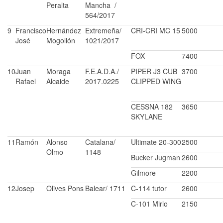
Peralta
Mancha /
564/2017
9
Francisco
Hernández
Extremeña/
CRI-CRI MC 15
5000
José
Mogollón
1021/2017
FOX
7400
10
Juan
Moraga
F.E.A.D.A./
PIPER J3 CUB
3700
Rafael
Alcaide
2017.0225
CLIPPED WING
CESSNA 182
3650
SKYLANE
11
Ramón
Alonso
Catalana/
Ultimate 20-300
2500
Olmo
1148
Bucker Jugman
2600
Gilmore
2200
12
Josep
Olives Pons
Balear/ 1711
C-114 tutor
2600
C-101 Mirlo
2150