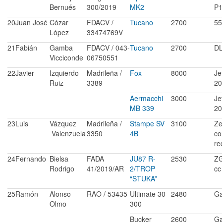
Bernués
300/2019
MK2
P
20
Juan José
Cózar
FDACV /
Tucano
2700
55
López
33474769V
21
Fabián
Gamba
FDACV / 043-
Tucano
2700
DL
Vicciconde
06750551
22
Javier
Izquierdo
Madrileña /
Fox
8000
Je
Ruiz
3389
20
Aermacchi
3000
Je
MB 339
20
23
Luis
Vázquez
Madrileña /
Stampe SV
3100
Ze
Valenzuela
3350
4B
co
re
24
Fernando
Bielsa
FADA
JU87 R-
2530
ZG
Rodrigo
41/2019/AR
2/TROP
cc
“STUKA”
25
Ramón
Alonso
RAO / 53435
Ultimate 30-
2480
Ga
Olmo
300
Bucker
2600
Ga