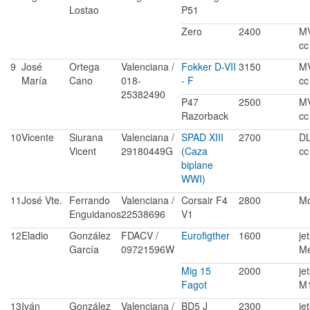
Lostao
P51
Zero
2400
M
cc
9
José
Ortega
Valenciana /
Fokker D-VII
3150
M
María
Cano
018-
- F
cc
25382490
P47
2500
M
Razorback
cc
10
Vicente
Siurana
Valenciana /
SPAD XIII
2700
DL
Vicent
29180449G
(Caza
cc
biplane
WWI)
11
José Vte.
Ferrando
Valenciana /
Corsair F4
2800
Mo
Enguidanos
22538696
V1
12
Eladio
González
FDACV /
Eurofigther
1600
je
García
09721596W
Me
Mig 15
2000
je
Fagot
M
13
Iván
González
Valenciana /
BD5 J
2300
je