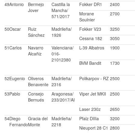
49
Antonio
Bermejo
Castilla la
Fokker DR1
2400
Jover
Mancha/
Morane
2700
571/2017
Soulnier
50
Oscar
Ruiz
Madrileña/
Fokker V23
3250
Sánchez
1926
Cessna 182
3050
51
Carlos
Navarro
Valenciana/
L-39 Albatros
1900
Alcañiz
016-
21012380
BVM Bandit
1730
52
Eugenio
Oliveros
Madrileña/
Polikarpov - RZ
2500
Benavente
2316
53
Pablo
Consejo
Aragonesa/
Viper Jet MKII
2500
Bernués
233/2017/AI
Laser 230z
2650
54
Diego
Gracia del
Madrileña/
Pfalz DIIIa
3200
Fernando
Monte
2218
Nieuport 28 C1
2800