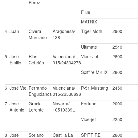
Perez
F-86
MATRIX
4
Juan
Civera
Aragonesa/
Tiger Moth
2900
Murciano
138
Ultimate
2540
5
José
Rios
Valenciana/
Viper Jet
2600
Emilio
Cebrián
015/24304278
Spitfire MK IX
2600
6
José Vte.
Ferrando
Valenciana/
P-51 Mustang
2450
Enguidanos
015/22538696
7
Jóse
Gracia
Navarra/
Fortune
2000
Antonio
Lorente
16510339L
Viperjet
2250
8
José
Soriano
Castilla La
SPITFIRE
2600