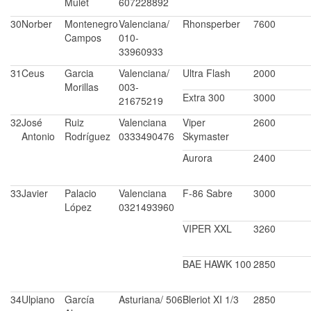
Mulet
607228892
30
Norber
Montenegro
Valenciana/
Rhonsperber
7600
Campos
010-
33960933
31
Ceus
Garcia
Valenciana/
Ultra Flash
2000
Morillas
003-
Extra 300
3000
21675219
32
José
Ruiz
Valenciana
Viper
2600
Antonio
Rodríguez
0333490476
Skymaster
Aurora
2400
33
Javier
Palacio
Valenciana
F-86 Sabre
3000
López
0321493960
VIPER XXL
3260
BAE HAWK 100
2850
34
Ulpiano
García
Asturiana/ 506
Bleriot XI 1/3
2850