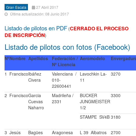
Gran Escala
27 Abril 2017
Última actualización: 08 Junio 2017
Listado de pilotos en PDF
CERRADO EL PROCESO
(
DE INSCRIPCIÓN
)
Listado de pilotos con fotos (Facebook)
Nº
Nombre
Apellidos
Federación /
Aeromodelo
Envergadur
Nº Licencia
1
Francisco
Ibáñez
Valenciana /
Lavochkin La-
3270
Civera
010-
11
22600441
2
Francisco
Garcia
Madrileña /
BUCKER
3300
Cuevas
2331
JUNGMEISTER
Naharro
1/2
STAMPE SV4B
3180
3
Jesús
Bagües
Aragonesa
L 39 Albatros
2700