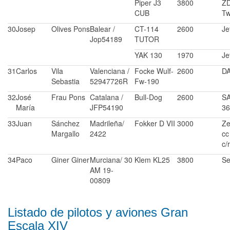
Piper J3
3800
ZD
CUB
Tw
30
Josep
Olives Pons
Balear /
CT-114
2600
Je
Jop54189
TUTOR
YAK 130
1970
Je
31
Carlos
Vila
Valenciana /
Focke Wulf-
2600
DA
Sebastia
52947726R
Fw-190
32
José
Frau Pons
Catalana /
Bull-Dog
2600
SA
María
JFP54190
36
33
Juan
Sánchez
Madrileña/
Fokker D VII
3000
Ze
Margallo
2422
cc
c/
34
Paco
Giner Giner
Murciana/ 30
Klem KL25
3800
Se
AM 19-
00809
Listado de pilotos y aviones Gran
Escala XIV