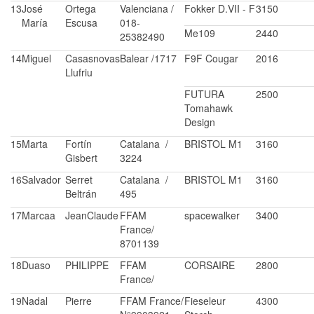
13
José
Ortega
Valenciana /
Fokker D.VII - F
3150
María
Escusa
018-
Me109
2440
25382490
14
Miguel
Casasnovas
Balear /1717
F9F Cougar
2016
Llufriu
FUTURA
2500
Tomahawk
Design
15
Marta
Fortín
Catalana /
BRISTOL M1
3160
Gisbert
3224
16
Salvador
Serret
Catalana /
BRISTOL M1
3160
Beltrán
495
17
Marcaa
JeanClaude
FFAM
spacewalker
3400
France/
8701139
18
Duaso
PHILIPPE
FFAM
CORSAIRE
2800
France/
19
Nadal
Pierre
FFAM France/
Fieseleur
4300