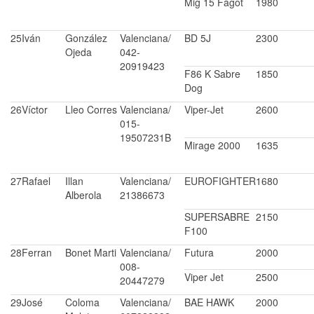
Mig 15 Fagot
1980
25
Iván
González
Valenciana/
BD 5J
2300
Ojeda
042-
20919423
F86 K Sabre
1850
Dog
26
Víctor
Lleo Corres
Valenciana/
Viper-Jet
2600
015-
19507231B
Mirage 2000
1635
27
Rafael
Illan
Valenciana/
EUROFIGHTER
1680
Alberola
21386673
SUPERSABRE
2150
F100
28
Ferran
Bonet Marti
Valenciana/
Futura
2000
008-
Viper Jet
2500
20447279
29
José
Coloma
Valenciana/
BAE HAWK
2000