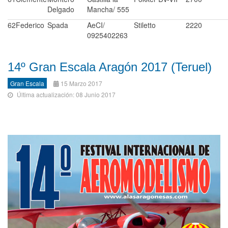
Delgado
Mancha/ 555
62
Federico
Spada
AeCI/
Stiletto
2220
0925402263
14º Gran Escala Aragón 2017 (Teruel)
Gran Escala
15 Marzo 2017
Última actualización: 08 Junio 2017