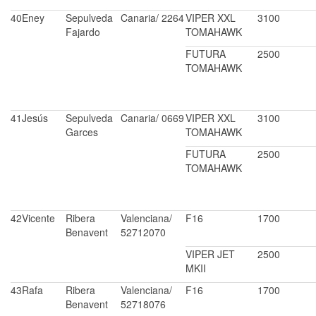
40
Eney
Sepulveda
Canaria/ 2264
VIPER XXL
3100
Fajardo
TOMAHAWK
FUTURA
2500
TOMAHAWK
41
Jesús
Sepulveda
Canaria/ 0669
VIPER XXL
3100
Garces
TOMAHAWK
FUTURA
2500
TOMAHAWK
42
Vicente
Ribera
Valenciana/
F16
1700
Benavent
52712070
VIPER JET
2500
MKII
43
Rafa
Ribera
Valenciana/
F16
1700
Benavent
52718076