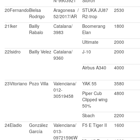
N°9903921
Storch
20
Fernando
Bielsa
Aragonesa /
STUKA JU87
2530
Rodrigo
52/2017/AR
R2-trop
21
Iker
Bailly
Catalana/
Boomerang
1800
Rabalo
3983
Elan
Ultimate
2000
22
Isidro
Bailly Velez
Catalana/
J-10
2000
9360
Airbus A340
4000
23
Vitoriano
Pozo Villa
Valenciana/
YAK 55
3580
012-
Piper Cub
4800
30519458
Clipped wing
50%
Sbach
2200
24
Eladio
González
Valenciana/
F5 E Tiger II
1600
García
013-
09721596W