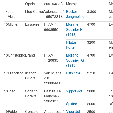
Ojeda
20919423A
Microjet
Me
14
Juan
Lleó Corres
Valenciana /
Bucker
3.300
Mo
Victor
19507231B
Jungmeister
cc
15
Michel
Lasserre
FFAM /
Morane
4700
Ev
9608550
Soulnier H
(1913)
Pilatus
3200
Mo
Porter
el
16
Christophe
Brand
FFAM /
Morane
4700
Ev
1120835
Soulnier G
(1915)
17
Francisco
Ibáñez
Valenciana
Pitts S2A
2710
DA
Civera
/10
22600441
18
José
Soriano
Castilla La
Vipper Jet
2600
Je
Peralta
Mancha /
16
536/2019
Spitfire
2600
3W
19
Pablo
Consejo
Aragonesa /
Viper Jet
2500
Je