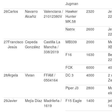
Jugman
26
Carlos
Navarro
Valenciana /
Hawker
2320
Je
Alcañiz
21012380V
Hunter
22
MK.58
Natrix
2600
Je
22
27
Francisco
Cepeda
Castilla La
MB339
2000
Me
Jesús
González
Mancha /
X
338/2019
F16
1630
Be
22
FOX
6000
4
28
Argela
Vivian
FFAM /
DC 3
4000
2 
0504164
Z
Piper J3
2800
Mo
el
29
Javier
Mejía Díaz
Madrileña /
F15 Eagle
1400
je
1619
14