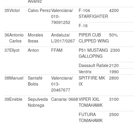
Alvarez
35
Victor
Calvo Perez
Valenciana/
F-104
4200
010-
STARFIGHTER
79091252
F-16
36
Antonio
Morales
Andaluza/
PIPER CUB
50%
Carlos
Ibeas
L/2017/0267
CLIPPED WING
37
Ellyot
Anton
FFAM
P51 MUSTANG
2300
GALLOPING
Dassault Rafale
2120
Ventrix
1990
38
Manuel
Santafé
Valenciana/
SPITFIRE MK
2800
Bolós
013-
IX
20467677
39
Enebie
Sepulveda
Canaria/ 0668
VIPER XXL
3100
Nobrega
TOMAHAWK
FUTURA
2500
TOMAHAWK