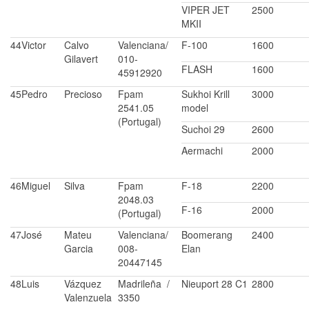
VIPER JET
2500
MKII
44
Victor
Calvo
Valenciana/
F-100
1600
Gilavert
010-
FLASH
1600
45912920
45
Pedro
Precioso
Fpam
Sukhoi Krill
3000
2541.05
model
(Portugal)
Suchoi 29
2600
Aermachi
2000
46
Miguel
Silva
Fpam
F-18
2200
2048.03
F-16
2000
(Portugal)
47
José
Mateu
Valenciana/
Boomerang
2400
Garcia
008-
Elan
20447145
48
Luis
Vázquez
Madrileña /
Nieuport 28 C1
2800
Valenzuela
3350