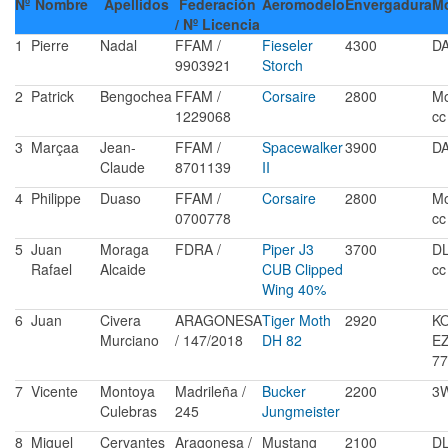
Nº
Nombre
Apellidos
Federación
Aeromodelo
Envergadura
Mo
/ Nº Licencia
1
Pierre
Nadal
FFAM /
Fieseler
4300
DA
9903921
Storch
2
Patrick
Bengochea
FFAM /
Corsaire
2800
Mo
1229068
cc
3
Marçaa
Jean-
FFAM /
Spacewalker
3900
DA
Claude
8701139
II
4
Philippe
Duaso
FFAM /
Corsaire
2800
Mo
0700778
cc
5
Juan
Moraga
FDRA /
Piper J3
3700
DL
Rafael
Alcaide
CUB Clipped
cc
Wing 40%
6
Juan
Civera
ARAGONESA
Tiger Moth
2920
K
Murciano
/ 147/2018
DH 82
EZ
77
7
Vicente
Montoya
Madrileña /
Bucker
2200
3W
Culebras
245
Jungmeister
8
Miguel
Cervantes
Aragonesa /
Mustang
2100
DL