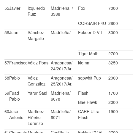
55
Javier
Izquierdo
Madrileña /
Fox
7000
Ruiz
3388
CORSAIR F4U
2800
56
Juan
Sánchez
Madrileña/
Fokeer D VII
3000
Margallo
Tiger Moth
2700
57
Francisco
Vélez Pons
Aragonesa/
klemm
3250
24/2017/Ar.
58
Pablo
Vélez
Aragonesa/
sopwhit Pup
2000
González
25/2017/Ar.
59
Fuad
Yarur Said
Madrileña/
Flash
1700
Pablo
6078
Bae Hawk
2000
60
José
Martinez-
Madrileña/
CARF Ultra
1900
Antonio
Piñeiro
6071
Flash
Lorenzo
61
Clemente
Montero
Castilla la
Fokker DV-VII
2700