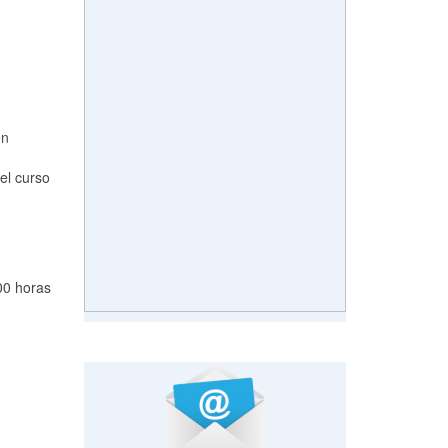
ón
el curso
00 horas