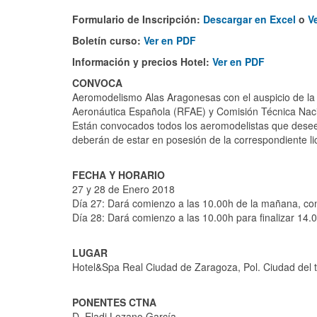
Formulario de Inscripción:
Descargar en Excel
o
V
Boletín curso:
Ver en PDF
Información y precios Hotel:
Ver en PDF
CONVOCA
Aeromodelismo Alas Aragonesas con el auspicio de l
Aeronáutica Española (RFAE) y Comisión Técnica Na
Están convocados todos los aeromodelistas que deseen 
deberán de estar en posesión de la correspondiente lic
FECHA Y HORARIO
27 y 28 de Enero 2018
Día 27: Dará comienzo a las 10.00h de la mañana, con
Día 28: Dará comienzo a las 10.00h para finalizar 14.
LUGAR
Hotel&Spa Real Ciudad de Zaragoza, Pol. Ciudad del 
PONENTES CTNA
D. Eladi Lozano García